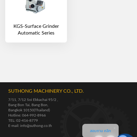
KGS-Surface Grinder
Automatic Series
SUTHONG MACHINERY CO., LTD.
7/11, 7/12 Soi Ekkachai 95/2 ,
Bang Bon Tai, Bang Bon,
Bangkok 10150(Thailand)
Hotline: 064-992-8966
TEL: 02-416-8779
E-mail: info@suthong.co.th
สอบถาม คลิก