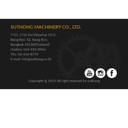
SUTHONG MACHINERY CO., LTD.
7/11, 7/12 Soi Ekkachai 95/2 ,
Bang Bon Tai, Bang Bon,
Bangkok 10150(Thailand)
Hotline: 064-992-8966
TEL: 02-416-8779
E-mail: info@suthong.co.th
Copyright @ 2015 All right reserved by suthong