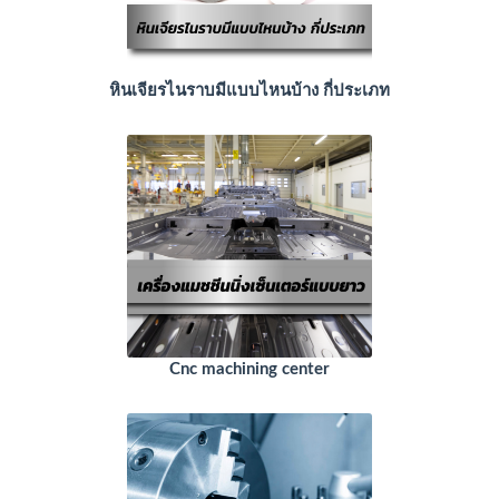
หินเจียรไนราบมีแบบไหนบ้าง กี่ประเภท
Cnc machining center