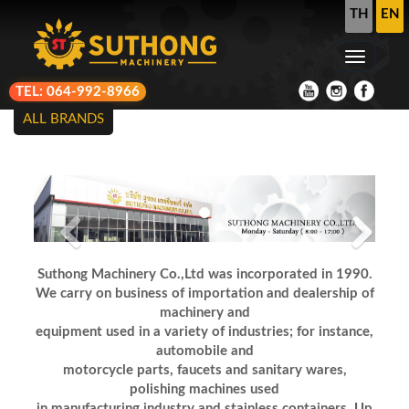
TH
EN
TEL: 064-992-8966
ALL BRANDS
Previous
Next
Suthong Machinery Co.,Ltd was incorporated in 1990.
We carry on business of importation and dealership of
machinery and
equipment
used in a variety of industries; for instance,
automobile and
motorcycle parts,
faucets and sanitary wares,
polishing machines used
in manufacturing
industry
and stainless containers. Up